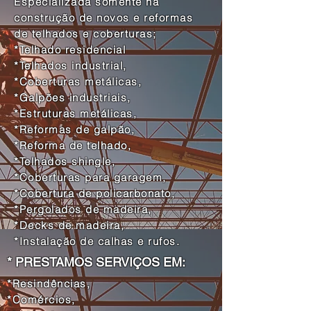
Especializada somente na
construção de novos e reformas
de telhados e coberturas;
*Telhado residencial
*Telhados industrial,
*Coberturas metálicas,
*Galpões industriais,
*Estruturas metálicas,
*Reformas de galpão,
*Reforma de telhado,
*Telhados shingle,
*Coberturas para garagem,
*Cobertura de policarbonato,
*Pergolados de madeira,
*Decks de madeira,
*Instalação de calhas e rufos.
* PRESTAMOS SERVIÇOS EM:
*Resindências,
*Comércios,