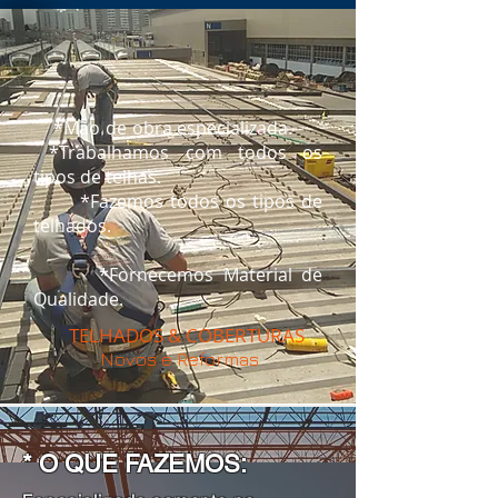
*Mão de obra especializada.​
*Trabalhamos com todos os
tipos de telhas.
*Fazemos todos os tipos de
telhados.​
*Fornecemos Material de
Qualidade.
TELHADOS & COBERTURAS
Novos e Reformas​
* O QUE FAZEMOS: