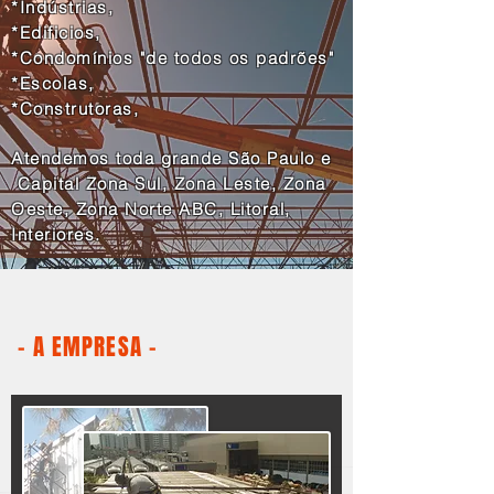
*Indústrias,
*Edificios,
*Condomínios "de todos os padrões"
*Escolas,
*Construtoras,
Atendemos toda grande São Paulo e
Capital Zona Sul, Zona Leste, Zona
Oeste, Zona Norte ABC, Litoral,
Interiores.
- A EMPRESA -