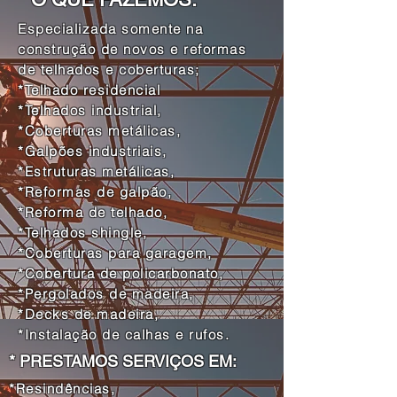
Especializada somente na
construção de novos e reformas
de telhados e coberturas;
*Telhado residencial
*Telhados industrial,
*Coberturas metálicas,
*Galpões industriais,
*Estruturas metálicas,
*Reformas de galpão,
*Reforma de telhado,
*Telhados shingle,
*Coberturas para garagem,
*Cobertura de policarbonato,
*Pergolados de madeira,
*Decks de madeira,
*Instalação de calhas e rufos.
* PRESTAMOS SERVIÇOS EM:
*Resindências,